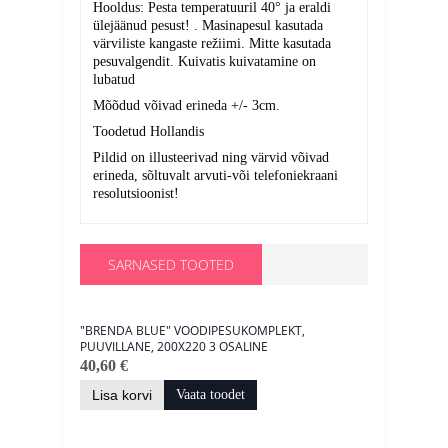
Hooldus: Pesta temperatuuril 40° ja eraldi
ülejäänud pesust! . Masinapesul kasutada
värviliste kangaste režiimi. Mitte kasutada
pesuvalgendit. Kuivatis kuivatamine on
lubatud
Mõõdud võivad erineda +/- 3cm.
Toodetud Hollandis
Pildid on illusteerivad ning värvid võivad
erineda, sõltuvalt arvuti-või telefoniekraani
resolutsioonist!
SARNASED TOOTED
"BRENDA BLUE" VOODIPESUKOMPLEKT,
PUUVILLANE, 200X220 3 OSALINE
40,60 €
Lisa korvi
Vaata toodet