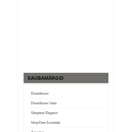
"DEEP CHE
SATÄÄN
50,77 €
Lisa kor
KAUBAMÄRGID
Dreamhouse
Dreamhouse Satin
Sleeptime Elegance
SleepTime Essentials