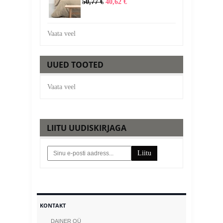
50,77 €
40,62 €
Vaata veel
UUED TOOTED
Vaata veel
LIITU UUDISKIRJAGA
Liitu
KONTAKT
DAINER OÜ