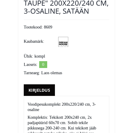
TAUPE" 200X220/240 CM,
3-OSALINE, SATÄÄN
Tootekood:
8609
Kaubamärk:
Ühik:
kompl
Laoseis:
0
Tarneaeg:
Laos olemas
KIRJELDUS
Voodipesukomplekt 200x220/240 cm, 3-
osaline
Komplektis: Tekikott 200x240 cm, 2x
padjapüürid 60x70 cm. Sobib tekile
pikkusega 200-240 cm. Kui tekikott jääb