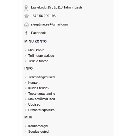
Lastekodu 15 , 10113
Tallinn
, Eesti
+372 56 220 196
sleeptime.ee@gmail.com
Facebook
MINU KONTO
Minu konto
Tellimuste ajalugu
Tellitud tooted
INFO
Tellimistingimused
Kontakt
Kuidas tellida?
Toote tagastamine
Maksevõimalused
Uudised
Privaatsuspoliitika
MUU
Kaubamärgid
Soodustooted