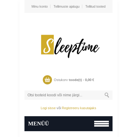
Minu konto
Tellimuste ajalugu
Tellitud tooted
Ostukorv
toode(t) -
0,00
€
Logi sisse
või
Registreeru kasutajaks
MENÜÜ