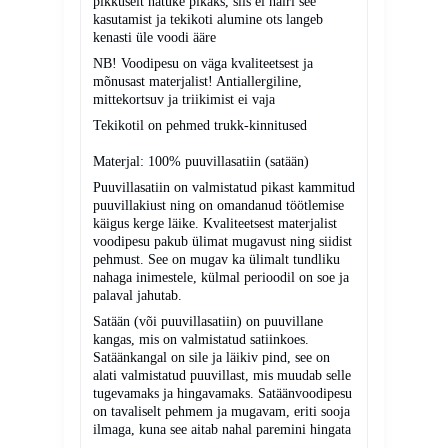
pikkuselt natuke pikaks, siis ei häiri see
kasutamist ja tekikoti alumine ots langeb
kenasti üle voodi ääre
NB! Voodipesu on väga kvaliteetsest ja
mõnusast materjalist! Antiallergiline,
mittekortsuv ja triikimist ei vaja
Tekikotil on pehmed trukk-kinnitused
Materjal: 100% puuvillasatiin (satään)
Puuvillasatiin on valmistatud pikast kammitud
puuvillakiust ning on omandanud töötlemise
käigus kerge läike. Kvaliteetsest materjalist
voodipesu pakub ülimat mugavust ning siidist
pehmust. See on mugav ka ülimalt tundliku
nahaga inimestele, külmal perioodil on soe ja
palaval jahutab.
Satään
(või puuvillasatiin) on puuvillane
kangas, mis on valmistatud satiinkoes.
Satäänkangal on sile ja läikiv pind, see on
alati valmistatud puuvillast, mis muudab selle
tugevamaks ja hingavamaks. Satäänvoodipesu
on tavaliselt pehmem ja mugavam, eriti sooja
ilmaga, kuna see aitab nahal paremini hingata