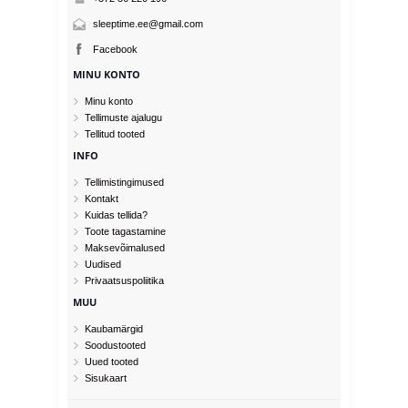
sleeptime.ee@gmail.com
Facebook
MINU KONTO
Minu konto
Tellimuste ajalugu
Tellitud tooted
INFO
Tellimistingimused
Kontakt
Kuidas tellida?
Toote tagastamine
Maksevõimalused
Uudised
Privaatsuspoliitika
MUU
Kaubamärgid
Soodustooted
Uued tooted
Sisukaart