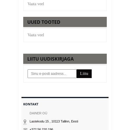
Vaata veel
UUED TOOTED
Vaata veel
LIITU UUDISKIRJAGA
Liitu
KONTAKT
DAINER OÜ
Lastekodu 15 , 10113
Tallinn
, Eesti
+372 56 220 196