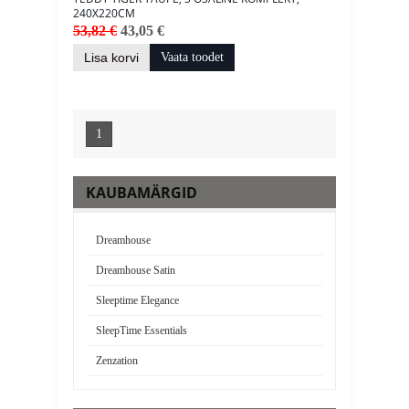
240X220CM
53,82 €
43,05 €
Lisa korvi
Vaata toodet
1
KAUBAMÄRGID
Dreamhouse
Dreamhouse Satin
Sleeptime Elegance
SleepTime Essentials
Zenzation