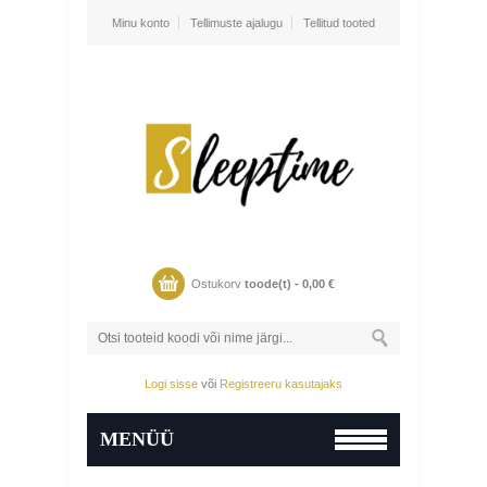
Minu konto
Tellimuste ajalugu
Tellitud tooted
Ostukorv
toode(t) -
0,00
€
Logi sisse
või
Registreeru kasutajaks
MENÜÜ