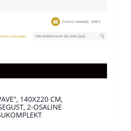
Ostukorv
toode(t) -
0,00
€
streeru kasutajaks
AVE", 140X220 CM,
SEGUST, 2-OSALINE
SUKOMPLEKT