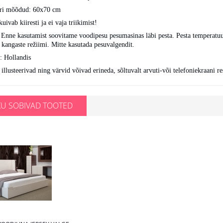
ri mõõdud: 60x70 cm
uivab kiiresti ja ei vaja triikimist!
Enne kasutamist soovitame voodipesu pesumasinas läbi pesta. Pesta temperatuu
e kangaste režiimi. Mitte kasutada pesuvalgendit.
: Hollandis
 illusteerivad ning värvid võivad erineda, sõltuvalt arvuti-või telefoniekraani re
U SOBIVAD TOOTED