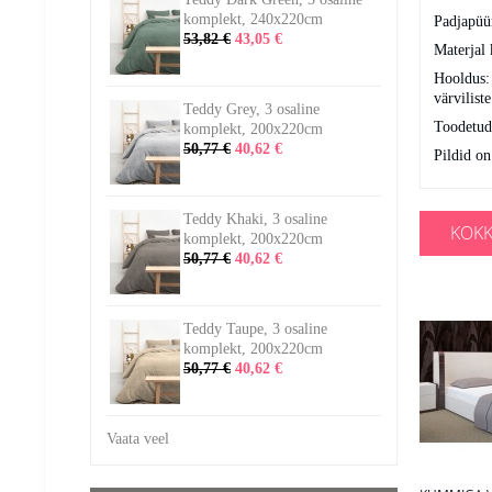
komplekt, 240x220cm
Padjapüü
53,82 €
43,05 €
Materjal k
Hooldus: 
värvilist
Teddy Grey, 3 osaline
Toodetud
komplekt, 200x220cm
50,77 €
40,62 €
Pildid on
Teddy Khaki, 3 osaline
KOKK
komplekt, 200x220cm
50,77 €
40,62 €
Teddy Taupe, 3 osaline
komplekt, 200x220cm
50,77 €
40,62 €
Vaata veel