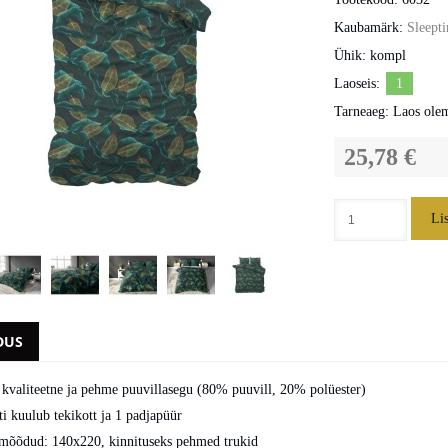
Kaubamärk:
Sleept
Ühik:
kompl
Laoseis:
1
Tarneaeg:
Laos ole
25,78 €
Li
DUS
 kvaliteetne ja pehme puuvillasegu (80% puuvill, 20% polüester)
 kuulub tekikott ja 1 padjapüür
 mõõdud: 140x220, kinnituseks pehmed trukid