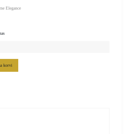
ime Elegance
mas
sa korvi