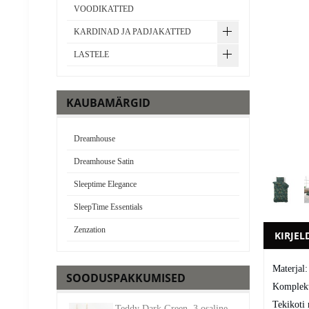
VOODIKATTED
KARDINAD JA PADJAKATTED
LASTELE
KAUBAMÄRGID
Dreamhouse
Dreamhouse Satin
Sleeptime Elegance
SleepTime Essentials
Zenzation
KIRJEL
Materjal:
SOODUSPAKKUMISED
Komplekti
Tekikoti
Teddy Dark Green, 3 osaline