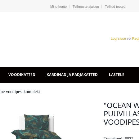
Minu konto
Tellimuste ajalugu
Tellitud tooted
Logi sisse
või
Regi
VOODIKATTED
KARDINAD JA PADJAKATTED
LASTELE
line voodipesukomplekt
"OCEAN W
PUUVILLA
VOODIPE
Tootekood:
6032