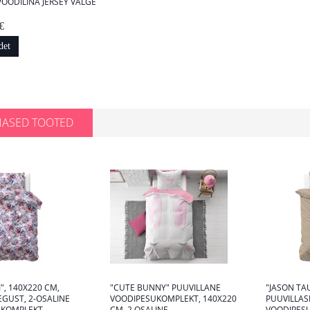
OODILINA JERSEY VALGE
€
det
NASED TOOTED
I", 140X220 CM,
"CUTE BUNNY" PUUVILLANE
"JASON TA
EGUST, 2-OSALINE
VOODIPESUKOMPLEKT, 140X220
PUUVILLAS
UKOMPLEKT
CM, 2 OSALINE
VOODIPES