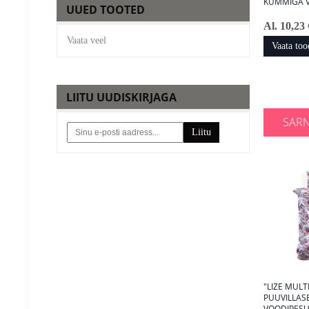
KUMMIGA V
UUED TOOTED
Al. 10,23 
Vaata veel
Vaata too
LIITU UUDISKIRJAGA
SAR
Liitu
"LIZE MULT
PUUVILLAS
VOODIPES