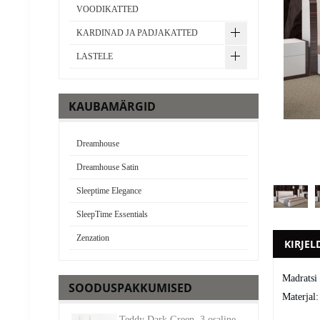
VOODIKATTED
KARDINAD JA PADJAKATTED
LASTELE
KAUBAMÄRGID
Dreamhouse
Dreamhouse Satin
Sleeptime Elegance
SleepTime Essentials
Zenzation
KIRJEL
Madratsi
SOODUSPAKKUMISED
Materjal:
Teddy Dark Green, 3 osaline