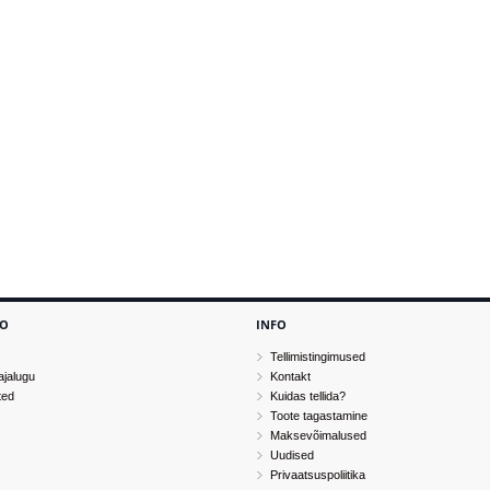
TO
INFO
Tellimistingimused
ajalugu
Kontakt
ted
Kuidas tellida?
Toote tagastamine
Maksevõimalused
Uudised
Privaatsuspoliitika