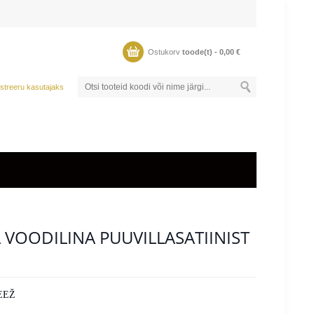
Ostukorv
toode(t) -
0,00
€
streeru kasutajaks
VOODILINA PUUVILLASATIINIST
EEŽ