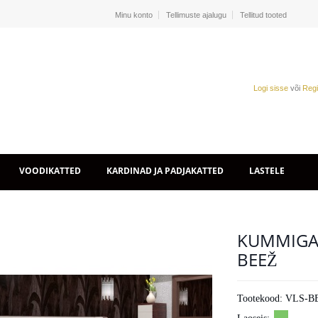
Minu konto
Tellimuste ajalugu
Tellitud tooted
Logi sisse
või
Regi
VOODIKATTED
KARDINAD JA PADJAKATTED
LASTELE
KUMMIGA 
BEEŽ
Tootekood:
VLS-B