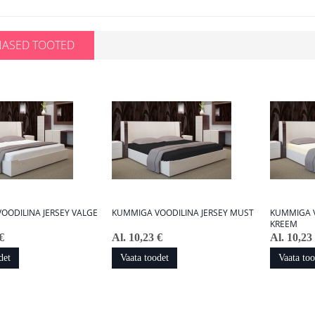
NASED TOOTED
OODILINA JERSEY VALGE
KUMMIGA VOODILINA JERSEY MUST
KUMMIGA V
KREEM
€
Al. 10,23 €
Al. 10,23
det
Vaata toodet
Vaata too