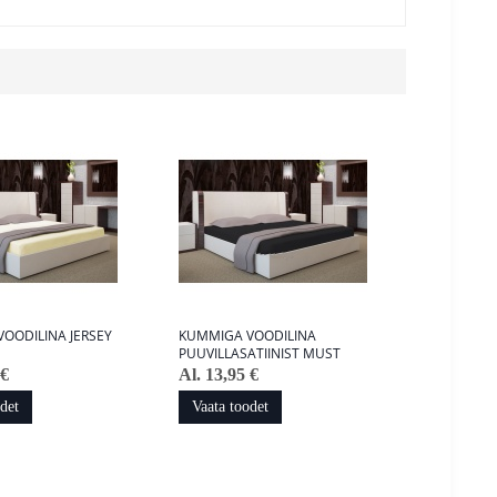
OODILINA JERSEY
KUMMIGA VOODILINA
PUUVILLASATIINIST MUST
 €
Al. 13,95 €
det
Vaata toodet