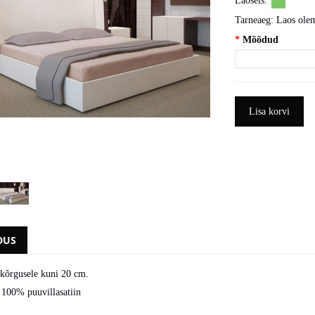
Laoseis:
Tarneaeg:
Laos ole
*
Mõõdud
Lisa korvi
DUS
 kõrgusele kuni 20 cm.
 100% puuvillasatiin