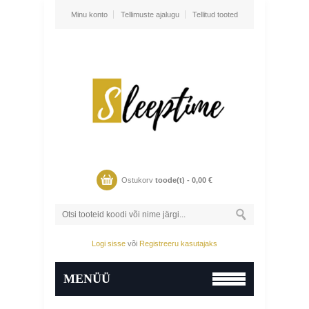
Minu konto
Tellimuste ajalugu
Tellitud tooted
Ostukorv
toode(t) -
0,00
€
Logi sisse
või
Registreeru kasutajaks
MENÜÜ