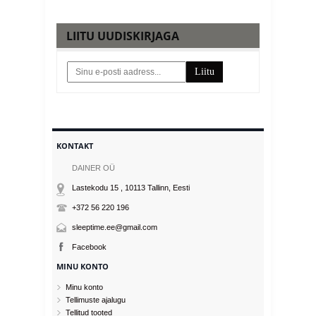
LIITU UUDISKIRJAGA
Liitu
KONTAKT
DAINER OÜ
Lastekodu 15 , 10113
Tallinn
, Eesti
+372 56 220 196
sleeptime.ee@gmail.com
Facebook
MINU KONTO
Minu konto
Tellimuste ajalugu
Tellitud tooted