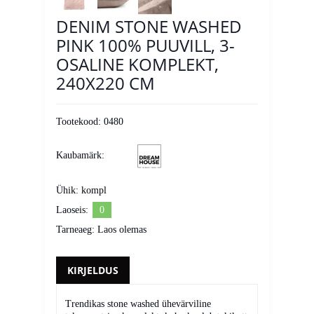
DENIM STONE WASHED
PINK 100% PUUVILL, 3-
OSALINE KOMPLEKT,
240X220 CM
Tootekood:
0480
Kaubamärk:
Ühik:
kompl
Laoseis:
0
Tarneaeg:
Laos olemas
KIRJELDUS
Trendikas stone washed ühevärviline