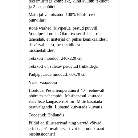
teksamustriga komplekt, kuhu kuulub tekikott
ja 2 padjapüüri
Materjal:valmistatud 100% Ránforce'i
puuvillast
stone washed (kivipesu), pestud puuvill.
Voodipesul on ka Öko-Tex sertifikaat, mis
tähendab, et materjal on puhas kemikaalidest,
sh värvainetest, pestitsiididest ja
raskmetallidest
Tekikoti mõõdud: 240x220 cm
Tekikott on suletav peidetud trukkidega
Padjapüüride mõõdud: 60x70 cm
Värv: vanaroosa
Hooldus: Pesta temperatuuril 40°, eelnevalt
pöörates pahempidi. Masinapesul kasutada
värviliste kangaste režiimi. Mitte kasutada
pesuvalgendit. Lubatud kuivatada kuivatis
Toodetud: Hollandis
Pildid on illusteerivad ning värvid võivad
erineda, sõltuvalt arvuti-või telefoniekraani
resolutsioonist!