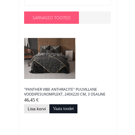
SARNASED TOOTED
"PANTHER VIBE ANTHRACITE" PUUVILLANE
TEDDY DA
VOODIPESUKOMPLEKT, 240X220 CM, 3 OSALINE
240X220
46,45 €
53,82 €
4
Lisa korvi
Vaata toodet
Lisa kor